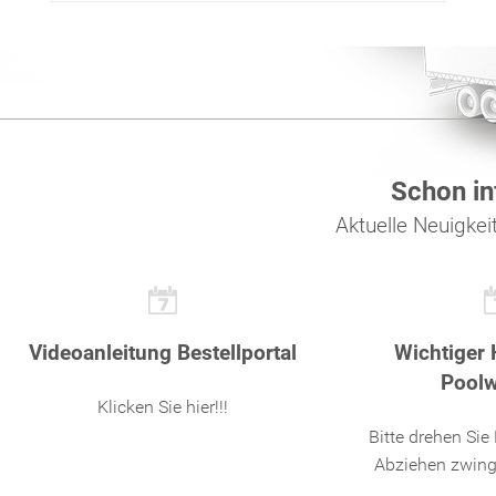
Schon in
Aktuelle Neuigkeit
Videoanleitung Bestellportal
Wichtiger 
Pool
Klicken Sie hier!!!
Bitte drehen Si
Abziehen zwinge